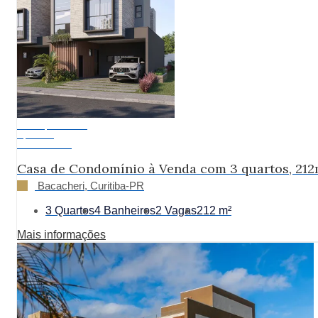
Pronto para Morar
A partir de:
R$ 1.586.530
Casa de Condomínio à Venda com 3 quartos, 212
Bacacheri, Curitiba-PR
3 Quartos
4 Banheiros
2 Vagas
212 m²
Mais informações