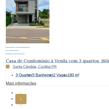
Pronto para Morar
A partir de:
R$ 1.480.000
Casa de Condomínio à Venda com 3 quartos, 180
Santa Cândida, Curitiba-PR
3 Quartos
5 Banheiros
2 Vagas
180 m²
Mais informações
‹
1
›