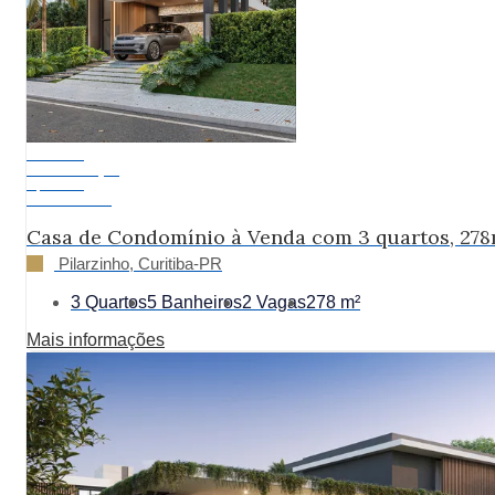
Exclusivo
Em Construção
A partir de:
R$ 2.690.000
Casa de Condomínio à Venda com 3 quartos, 278
Pilarzinho, Curitiba-PR
3 Quartos
5 Banheiros
2 Vagas
278 m²
Mais informações