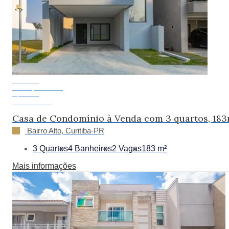
Exclusivo
Pronto para Morar
A partir de:
R$ 1.850.000
Casa de Condomínio à Venda com 3 quartos, 183
Bairro Alto, Curitiba-PR
3 Quartos
4 Banheiros
2 Vagas
183 m²
Mais informações