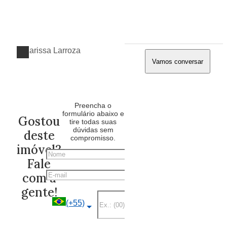
Vamos conversar
Preencha o
formulário abaixo e
Gostou
tire todas suas
dúvidas sem
deste
compromisso.
imóvel?
Nome
Fale
E-mail
com a
gente!
Telefone
(+55)