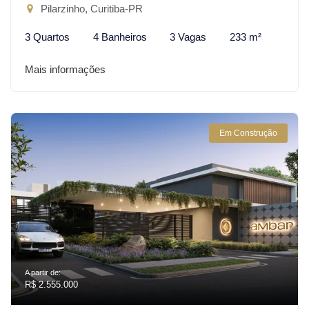
Pilarzinho, Curitiba-PR
3 Quartos
4 Banheiros
3 Vagas
233 m²
Mais informações
Em Construção
A partir de:
R$ 2.555.000