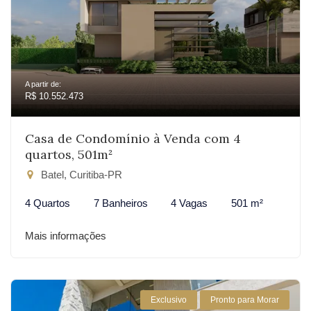
A partir de:
R$ 10.552.473
Casa de Condomínio à Venda com 4
quartos, 501m²
Batel, Curitiba-PR
4 Quartos
7 Banheiros
4 Vagas
501 m²
Mais informações
Exclusivo
Pronto para Morar