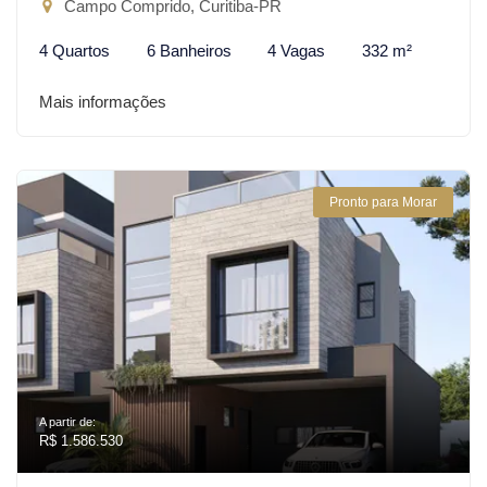
Campo Comprido, Curitiba-PR
4 Quartos
6 Banheiros
4 Vagas
332 m²
Mais informações
Pronto para Morar
A partir de:
R$ 1.586.530