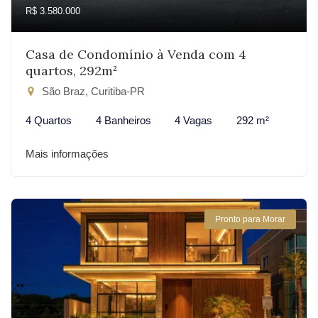
R$ 3.580.000
Casa de Condomínio à Venda com 4
quartos, 292m²
São Braz, Curitiba-PR
4 Quartos
4 Banheiros
4 Vagas
292 m²
Mais informações
Pronto para Morar