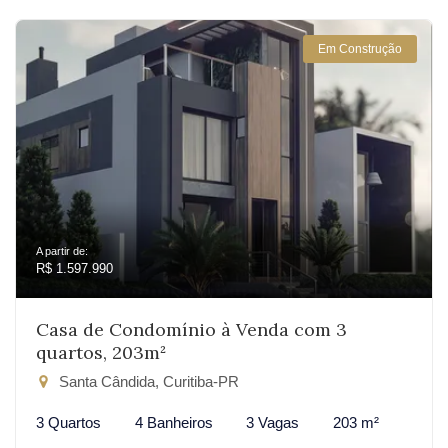
Em Construção
A partir de:
R$ 1.597.990
Casa de Condomínio à Venda com 3
quartos, 203m²
Santa Cândida, Curitiba-PR
3 Quartos
4 Banheiros
3 Vagas
203 m²