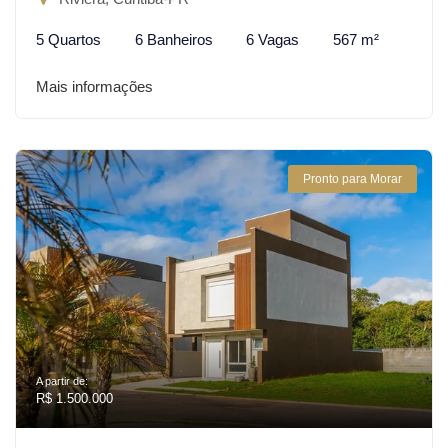
5 Quartos
6 Banheiros
6 Vagas
567 m²
Mais informações
Pronto para Morar
A partir de:
R$ 1.500.000