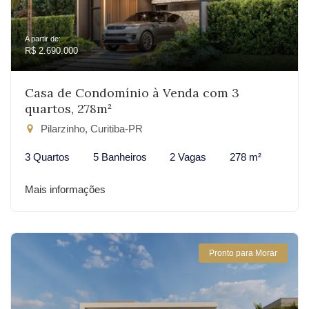
A partir de:
R$ 2.690.000
Casa de Condomínio à Venda com 3
quartos, 278m²
Pilarzinho, Curitiba-PR
3 Quartos
5 Banheiros
2 Vagas
278 m²
Mais informações
Pronto para Morar