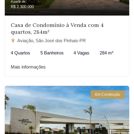
A partir de:
R$ 2.300.000
Casa de Condomínio à Venda com 4
quartos, 284m²
Aviação, São José dos Pinhais-PR
4 Quartos
5 Banheiros
4 Vagas
284 m²
Mais informações
Em Construção