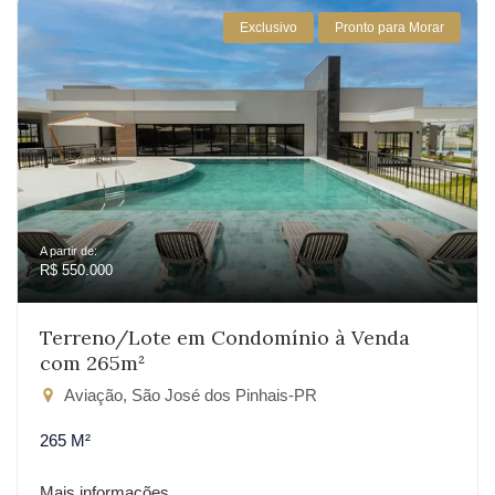
Exclusivo
Pronto para Morar
A partir de:
R$ 550.000
Terreno/Lote em Condomínio à Venda
com 265m²
Aviação, São José dos Pinhais-PR
265 M²
Mais informações