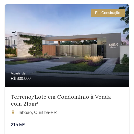
Em Construção
A partir de:
R$ 800.000
Terreno/Lote em Condomínio à Venda
com 215m²
Taboão, Curitiba-PR
215 M²