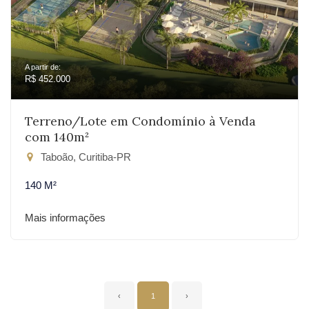
A partir de:
R$ 452.000
Terreno/Lote em Condomínio à Venda
com 140m²
Taboão, Curitiba-PR
140 M²
Mais informações
‹
1
›