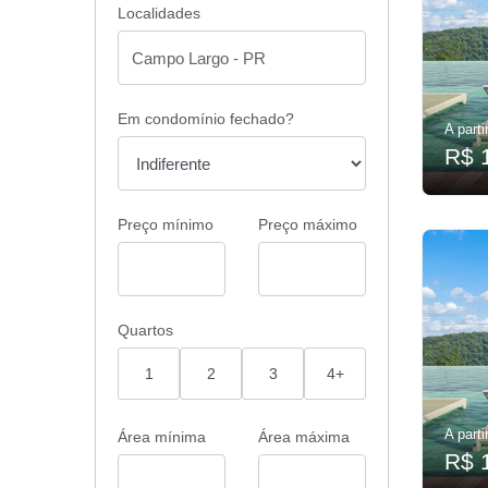
Localidades
Em condomínio fechado?
A parti
R$ 
Preço mínimo
Preço máximo
Quartos
1
2
3
4+
A parti
Área mínima
Área máxima
R$ 