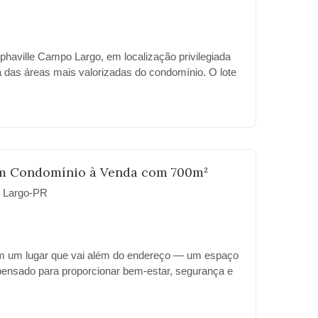
phaville Campo Largo, em localização privilegiada
a das áreas mais valorizadas do condomínio. O lote
, topografia favorável e está inserido em um bairro
rão, ideal para quem busca qualidade de vida,
 com a natureza. O condomínio oferece segurança
ntrolada, áreas verdes, lazer completo e fácil acesso
egião metropolitana de Curitiba. Ótima oportunidade
vestir em um dos bairros que mais crescem em
m Condomínio à Venda com 700m²
 Largo-PR
m um lugar que vai além do endereço — um espaço
pensado para proporcionar bem-estar, segurança e
nificado. Este terreno de 700,20m² no Alphaville
eal para construir a casa dos seus sonhos e viver
sofisticação e lazer. 🌿 Viver Alphaville é viver em