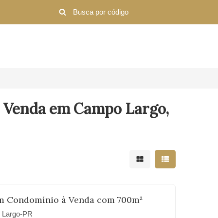
 Venda em Campo Largo,
Mostrar resultados em 
Mostrar resultad
m Condomínio à Venda com 700m²
 Largo-PR