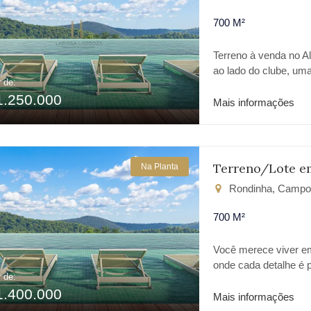
700 M²
Terreno à venda no Al
ao lado do clube, um
r de:
possui excelente área
1.250.000
planejado de alto pad
Mais informações
segurança e contato
24 horas, portaria co
à infraestrutura da r
para construir ou in
Terreno/Lote e
Na Planta
Campo Largo.
Rondinha, Campo
700 M²
Você merece viver e
onde cada detalhe é 
r de:
uma vida com mais sig
1.400.000
Paraná é o cenário id
Mais informações
cercado por natureza, 