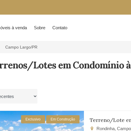
óveis à venda
Sobre
Contato
Campo Largo/PR
errenos/Lotes em Condomínio à
por
Terreno/Lote e
Exclusivo
Em Construção
Rondinha, Campo