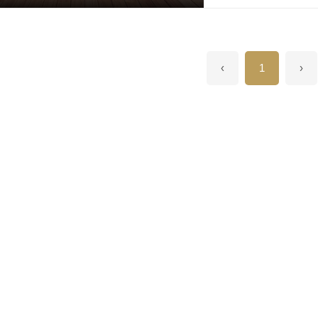
forma de arte Imagin
paisagem deslumbran
caminhar por trilhas a
completo, com forno 
‹
1
›
Paraná, o lazer e a b
estratégica com fáci
com acesso facilitado
colégio Bom Jesus da 
residencial), o Alpha
regiões mais promiss
empreendimento: Ter
piscina de borda infi
com forno para cerâ
para os pets Trilhas,
pronta para construi
monitoramento, contr
posicionadas e vias c
de espírito e proteçã
apenas um terreno, v
e descubra como é vi