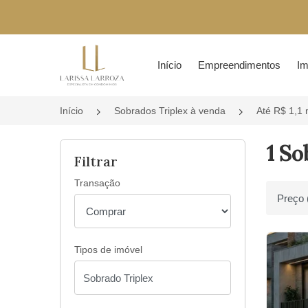
Página inicial
Início
Empreendimentos
Im
Início
Sobrados Triplex à venda
Até R$ 1,1 
1 So
Filtrar
Transação
Ordenar 
Tipos de imóvel