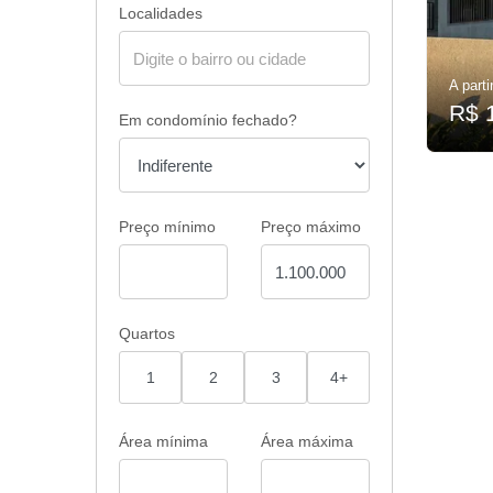
Localidades
A parti
R$ 
Em condomínio fechado?
Preço mínimo
Preço máximo
Quartos
1
2
3
4+
Área mínima
Área máxima