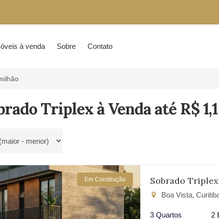
óveis à venda
Sobre
Contato
milhão
brado Triplex à Venda até R$ 1,
por
Sobrado Triplex
Em Construção
Boa Vista, Curiti
3 Quartos
2 