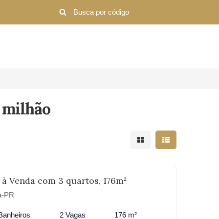
1 milhão
Mostrar resultados em 
Mostrar resultad
 à Venda com 3 quartos, 176m²
ba-PR
Banheiros
2 Vagas
176 m²