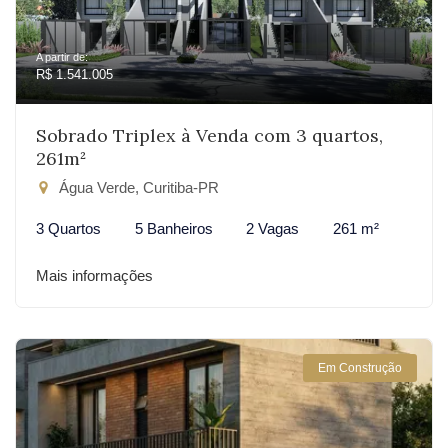
A partir de:
R$ 1.541.005
Sobrado Triplex à Venda com 3 quartos,
261m²
Água Verde, Curitiba-PR
3 Quartos
5 Banheiros
2 Vagas
261 m²
Mais informações
Em Construção