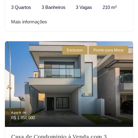
3 Quartos
3 Banheiros
3 Vagas
210 m²
Mais informações
Exclusivo
Pronto para Morar
A partir de:
R$ 1.850.000
Casa de Condomínio à Venda com 3