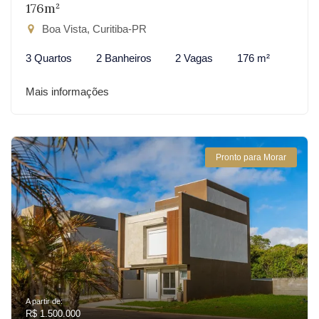
176m²
Boa Vista, Curitiba-PR
3 Quartos
2 Banheiros
2 Vagas
176 m²
Mais informações
Pronto para Morar
A partir de:
R$ 1.500.000