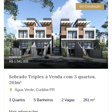
Em Construção
A partir de:
R$ 1.541.005
Sobrado Triplex à Venda com 3 quartos,
261m²
Água Verde, Curitiba-PR
3 Quartos
5 Banheiros
2 Vagas
261 m²
Mais informações