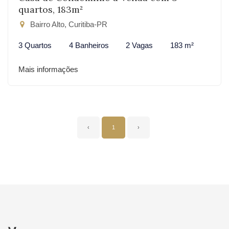
quartos, 183m²
Bairro Alto, Curitiba-PR
3 Quartos
4 Banheiros
2 Vagas
183 m²
Mais informações
‹
1
›