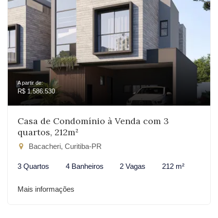
A partir de:
R$ 1.586.530
Casa de Condomínio à Venda com 3
quartos, 212m²
Bacacheri, Curitiba-PR
3 Quartos
4 Banheiros
2 Vagas
212 m²
Mais informações