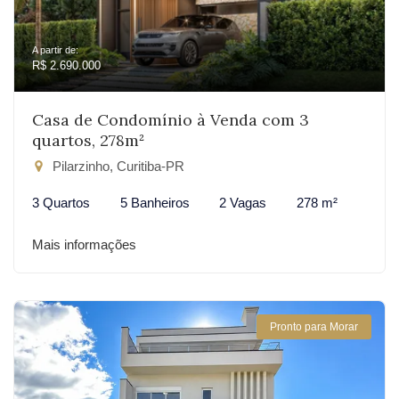
A partir de:
R$ 2.690.000
Casa de Condomínio à Venda com 3
quartos, 278m²
Pilarzinho, Curitiba-PR
3 Quartos
5 Banheiros
2 Vagas
278 m²
Mais informações
Pronto para Morar