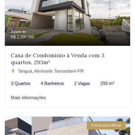
A partir de:
R$ 2.200.000
Casa de Condomínio à Venda com 3
quartos, 293m²
Tanguá, Almirante Tamandaré-PR
3 Quartos
4 Banheiros
2 Vagas
293 m²
Mais informações
Pronto para Morar