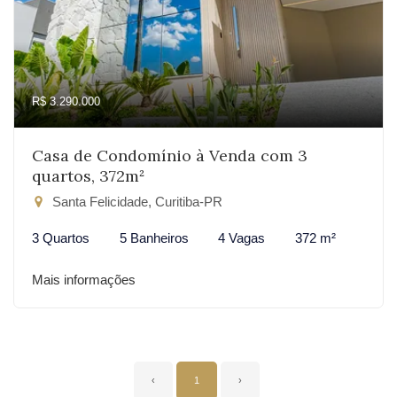
R$ 3.290.000
Casa de Condomínio à Venda com 3
quartos, 372m²
Santa Felicidade, Curitiba-PR
3 Quartos
5 Banheiros
4 Vagas
372 m²
Mais informações
‹
1
›