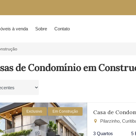
óveis à venda
Sobre
Contato
nstrução
asas de Condomínio em Constru
por
Casa de Condom
Exclusivo
Em Construção
Pilarzinho, Curiti
3 Quartos
5 