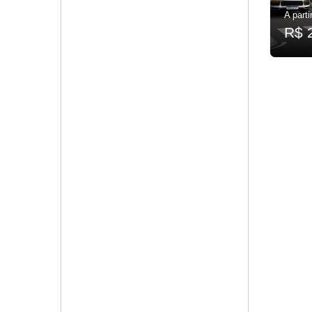
A parti
R$ 