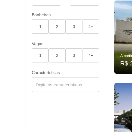
Banheiros
1
2
3
4+
Vagas
1
2
3
4+
A parti
R$ 
Características