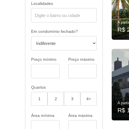
Localidades
A parti
R$ 
Em condomínio fechado?
Preço mínimo
Preço máximo
Quartos
1
2
3
4+
A parti
R$ 
Área mínima
Área máxima