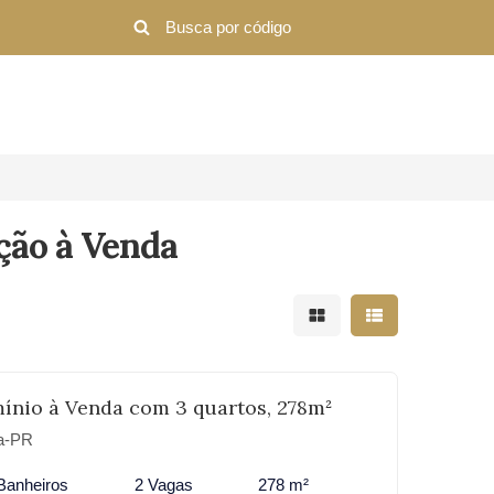
ção à Venda
Mostrar resultados em 
Mostrar resultad
ínio à Venda com 3 quartos, 278m²
ba-PR
Banheiros
2 Vagas
278 m²