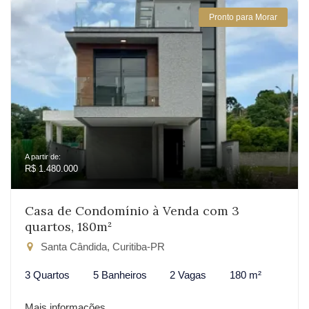
Pronto para Morar
A partir de:
R$ 1.480.000
Casa de Condomínio à Venda com 3
quartos, 180m²
Santa Cândida, Curitiba-PR
3 Quartos
5 Banheiros
2 Vagas
180 m²
Mais informações