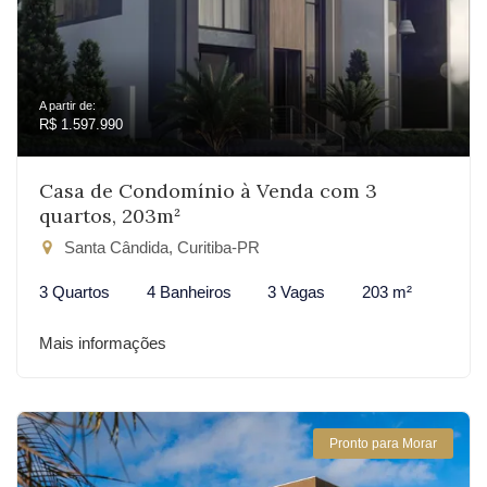
A partir de:
R$ 1.597.990
Casa de Condomínio à Venda com 3
quartos, 203m²
Santa Cândida, Curitiba-PR
3 Quartos
4 Banheiros
3 Vagas
203 m²
Mais informações
Pronto para Morar