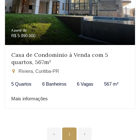
A partir de:
R$ 5.990.000
Casa de Condomínio à Venda com 5
quartos, 567m²
Riviera, Curitiba-PR
5 Quartos
6 Banheiros
6 Vagas
567 m²
Mais informações
‹
1
›