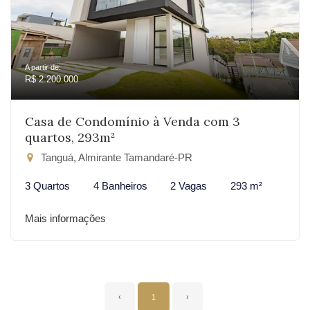
A partir de:
R$ 2.200.000
Casa de Condomínio à Venda com 3
quartos, 293m²
Tanguá, Almirante Tamandaré-PR
3 Quartos
4 Banheiros
2 Vagas
293 m²
Mais informações
‹
1
›