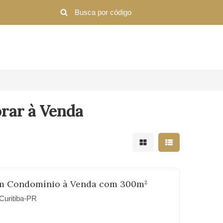
rar à Venda
Mostrar resultados em 
Mostrar resultad
m Condomínio à Venda com 300m²
Curitiba-PR