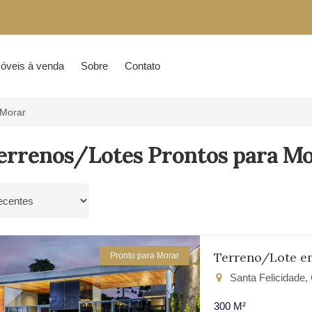
óveis à venda
Sobre
Contato
 Morar
Terrenos/Lotes Prontos para Mo
por
Terreno/Lote e
Pronto para Morar
Santa Felicidade, 
300 M²