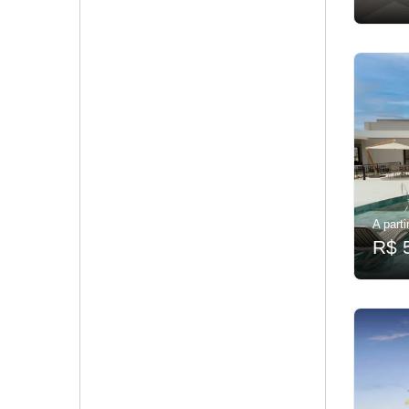
A parti
R$ 