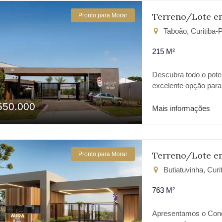
Perfeito para quem d
Barigui.
espaço, conforto e p
Terreno/Lote e
Pronto para Morar
natureza Segurança e 
Taboão, Curitiba-
sonhos
215 M²
Descubra todo o pote
excelente opção para
qualidade de vida. Co
550.000
localização estratégi
Mais informações
construir o lar dos s
generosa: 215m² bem d
áreas comuns ✔️ Loca
para projetos moderno
Terreno/Lote e
Pronto para Morar
Portaria com seguran
Butiatuvinha, Curi
seguro e prático 🎉 S
equipada com aparelh
763 M²
lazer e bem-estar 🏊 
pequenos 🐶 Pet Plac
Apresentamos o Cond
bons momentos 📐 In