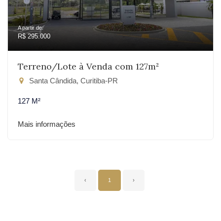
A partir de:
R$ 295.000
Terreno/Lote à Venda com 127m²
Santa Cândida, Curitiba-PR
127 M²
Mais informações
‹
1
›