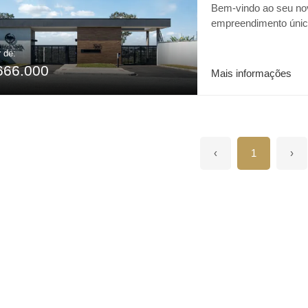
Bem-vindo ao seu nov
empreendimento único
Vista foi concebido p
para a Serra do Mar.
r de:
666.000
natural ímpar, com p
Mais informações
vegetação nativa e a
com lounge externo P
caminhada Academia S
Poliesportiva Playgr
minutos do centro de
‹
1
›
localização privilegi
tudo o que sua famíli
conhecer o Condomínio
integrado à natureza,
merecem. Rua da Ped