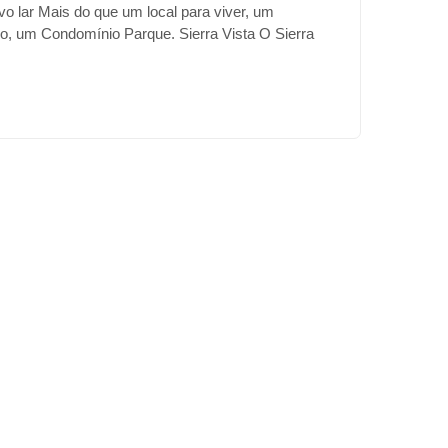
o lar Mais do que um local para viver, um
, um Condomínio Parque. Sierra Vista O Sierra
ara explorar um local com belas paisagens e vista
 Localizado em uma área de pedreira com beleza
rojeto de paisagismo que valoriza também a
s áreas externas. Lago com ponte Salão de Festas
racinha com lareira Pomar e praça Trilha para
ports Bar Lareira da Pedreira Grill Quadra
ound Área privativa dos terrenos 245m² a 750m² A 15
 Curitiba, o Condomínio Sierra Vista tem uma
ada, em meio à natureza e está a poucos minutos de
a precisa: compras, serviços e lazer. Venha
 Sierra Vista e desfrute de um estilo de vida
 com toda a infraestrutura que você e sua família
reira, 2047