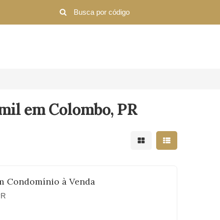
 mil em Colombo, PR
Mostrar resultados em 
Mostrar resultad
m Condomínio à Venda
PR