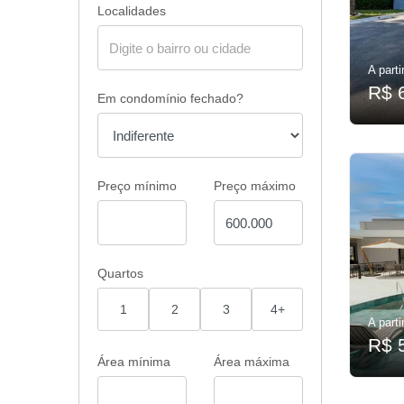
Localidades
A parti
R$ 
Em condomínio fechado?
Preço mínimo
Preço máximo
Quartos
1
2
3
4+
A parti
R$ 
Área mínima
Área máxima