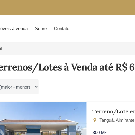
óveis à venda
Sobre
Contato
l
errenos/Lotes à Venda até R$ 
por
Terreno/Lote e
Tanguá, Almirant
300 M²