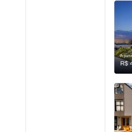
A parti
R$ 