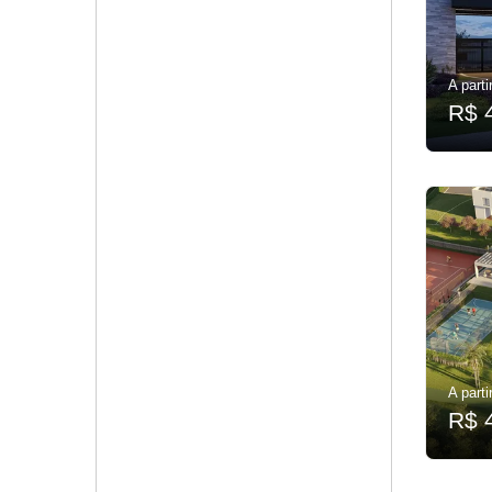
A parti
R$ 
A parti
R$ 