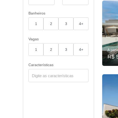
Banheiros
1
2
3
4+
Vagas
1
2
3
4+
A parti
R$ 
Características