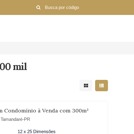
600 mil
Mostrar resultados em 
Mostrar resultad
m Condomínio à Venda com 300m²
e Tamandaré-PR
12 x 25 Dimensões