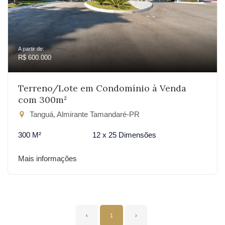
A partir de:
R$ 600.000
Terreno/Lote em Condomínio à Venda
com 300m²
Tanguá, Almirante Tamandaré-PR
300 M²
12 x 25 Dimensões
Mais informações
‹
1
›