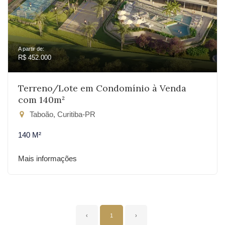
A partir de:
R$ 452.000
Terreno/Lote em Condomínio à Venda
com 140m²
Taboão, Curitiba-PR
140 M²
Mais informações
‹
1
›