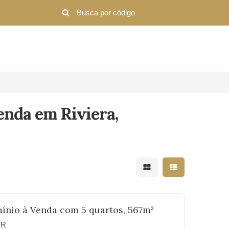
enda em Riviera,
Mostrar resultados em 
Mostrar resultad
ínio à Venda com 5 quartos, 567m²
PR