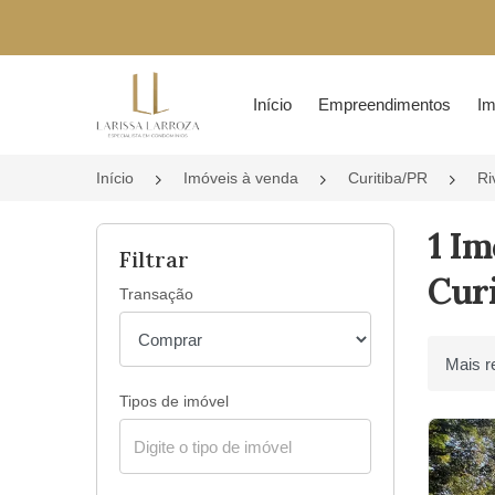
Página inicial
Início
Empreendimentos
Im
Início
Imóveis à venda
Curitiba/PR
Ri
1 Im
Filtrar
Curi
Transação
Ordenar 
Tipos de imóvel