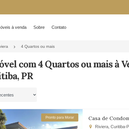
óveis à venda
Sobre
Contato
viera
4 Quartos ou mais
óvel com 4 Quartos ou mais à V
tiba, PR
por
Casa de Condom
Pronto para Morar
Riviera, Curitiba-