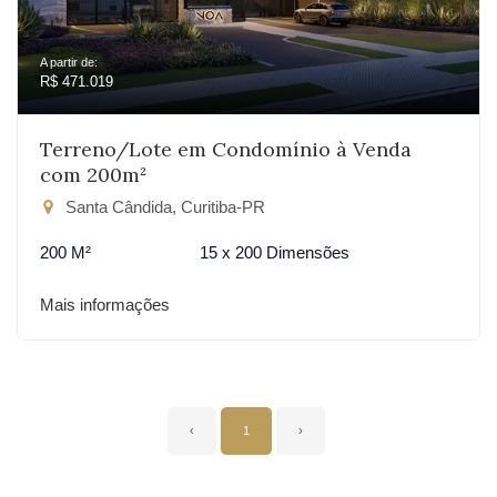
A partir de:
R$ 471.019
Terreno/Lote em Condomínio à Venda
com 200m²
Santa Cândida, Curitiba-PR
200 M²
15 x 200 Dimensões
Mais informações
‹
1
›