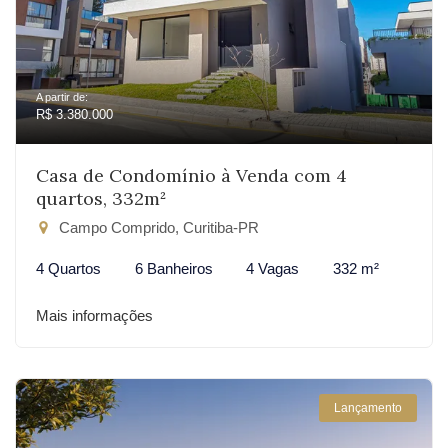
A partir de:
R$ 3.380.000
Casa de Condomínio à Venda com 4
quartos, 332m²
Campo Comprido, Curitiba-PR
4 Quartos
6 Banheiros
4 Vagas
332 m²
Mais informações
Lançamento