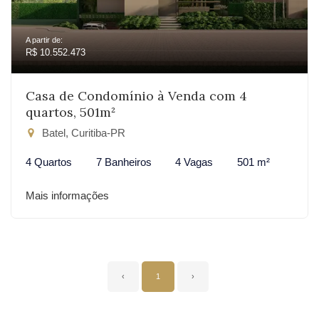
A partir de:
R$ 10.552.473
Casa de Condomínio à Venda com 4
quartos, 501m²
Batel, Curitiba-PR
4 Quartos
7 Banheiros
4 Vagas
501 m²
Mais informações
‹
1
›