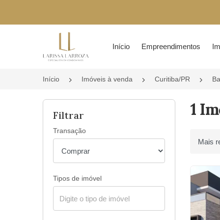
Página inicial
Início
Empreendimentos
Im
Início
Imóveis à venda
Curitiba/PR
Ba
1 Im
Filtrar
Transação
Ordenar 
Tipos de imóvel