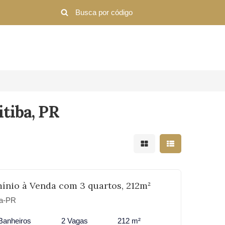
itiba, PR
Mostrar resultados em 
Mostrar resultad
nio à Venda com 3 quartos, 212m²
ba-PR
Banheiros
2 Vagas
212 m²