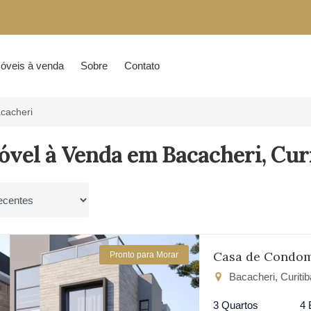
óveis à venda
Sobre
Contato
cacheri
óvel à Venda em Bacacheri, Cur
por
Casa de Condomí
Pronto para Morar
Bacacheri, Curiti
3 Quartos
4 