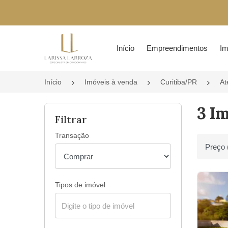
Página inicial
Início
Empreendimentos
Im
Início
Imóveis à venda
Curitiba/PR
At
3 Im
Filtrar
Transação
Ordenar 
Tipos de imóvel