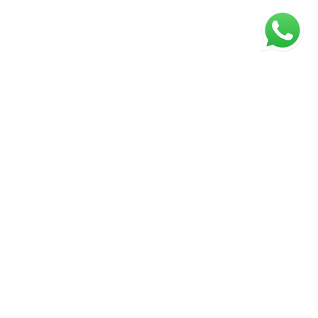
ágina inicial
RECI: 37359
s valores, condições e disponibilidade dos imóveis estão
ujeitos a alterações sem aviso prévio.