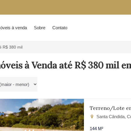
óveis à venda
Sobre
Contato
é R$ 380 mil
óveis à Venda até R$ 380 mil e
por
Terreno/Lote e
Santa Cândida, Cu
144 M²