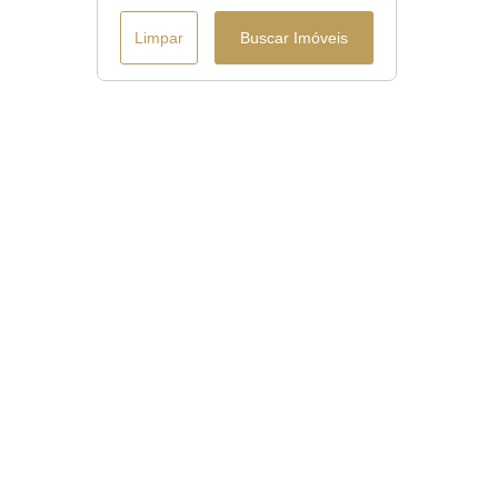
Limpar
Buscar Imóveis
Menu
Início
Casas à venda em Curitiba
Terrenos à venda em Curitiba
Casas em Condomínio Horizontal