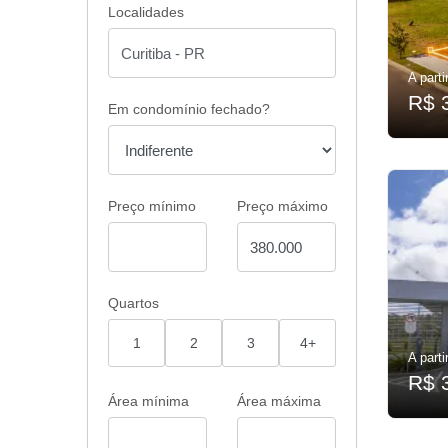
Localidades
A parti
R$ 
Em condomínio fechado?
Preço mínimo
Preço máximo
Quartos
1
2
3
4+
A parti
R$ 
Área mínima
Área máxima