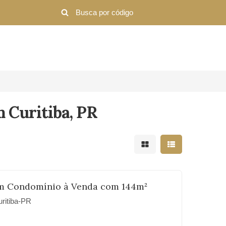
m Curitiba, PR
Mostrar resultados em 
Mostrar resultad
m Condomínio à Venda com 144m²
ritiba-PR