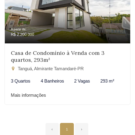
A partir de:
R$ 2.200.000
Casa de Condomínio à Venda com 3
quartos, 293m²
Tanguá, Almirante Tamandaré-PR
3 Quartos
4 Banheiros
2 Vagas
293 m²
Mais informações
‹
1
›