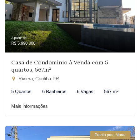
A partir de:
R$ 5.990.000
Casa de Condomínio à Venda com 5
quartos, 567m²
Riviera, Curitiba-PR
5 Quartos
6 Banheiros
6 Vagas
567 m²
Mais informações
Pronto para Morar