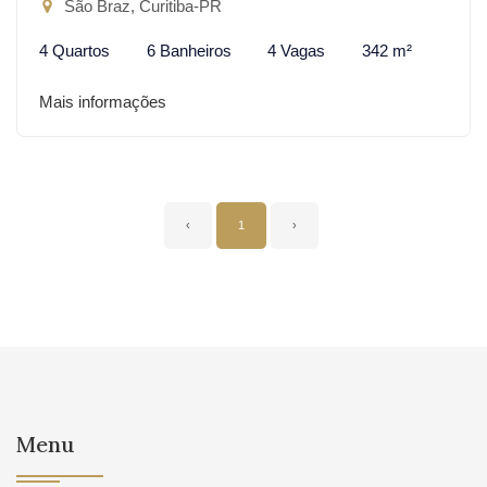
São Braz, Curitiba-PR
4 Quartos
6 Banheiros
4 Vagas
342 m²
Mais informações
‹
1
›
Menu