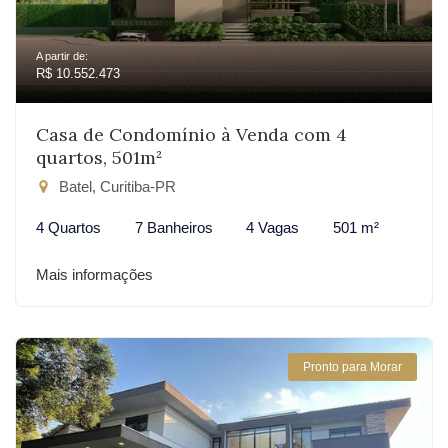
A partir de:
R$ 10.552.473
Casa de Condomínio à Venda com 4
quartos, 501m²
Batel, Curitiba-PR
4 Quartos
7 Banheiros
4 Vagas
501 m²
Mais informações
Pronto para Morar