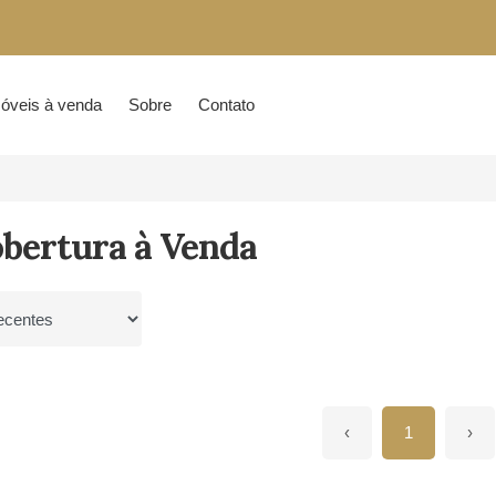
óveis à venda
Sobre
Contato
obertura à Venda
por
‹
1
›