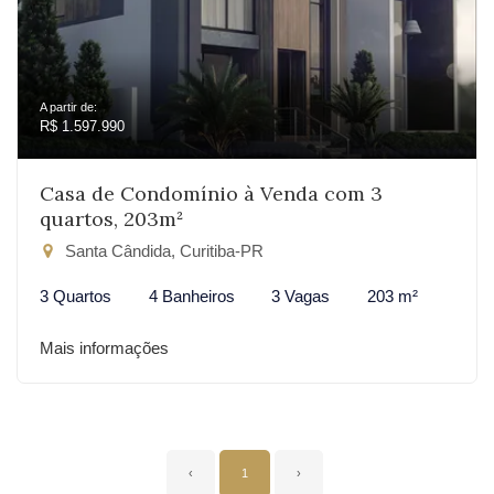
A partir de:
R$ 1.597.990
Casa de Condomínio à Venda com 3
quartos, 203m²
Santa Cândida, Curitiba-PR
3 Quartos
4 Banheiros
3 Vagas
203 m²
Mais informações
‹
1
›