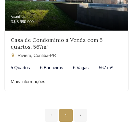
A partir de:
R$ 5.990.000
Casa de Condomínio à Venda com 5
quartos, 567m²
Riviera, Curitiba-PR
5 Quartos
6 Banheiros
6 Vagas
567 m²
Mais informações
‹
1
›