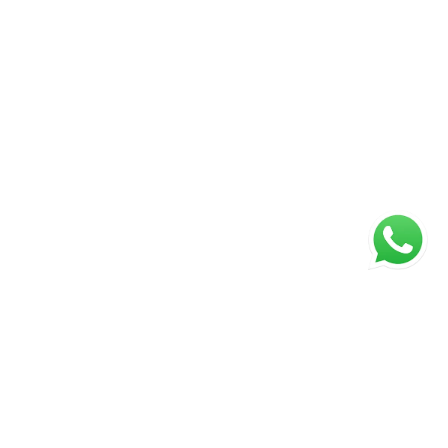
rques e pontos turísticos, com fácil acesso à
lazer completa: piscina aquecida, churrasqueira e
 planejadas para bons momentos. No Terrara, você
e — você conquista um estilo de vida.
ágina inicial