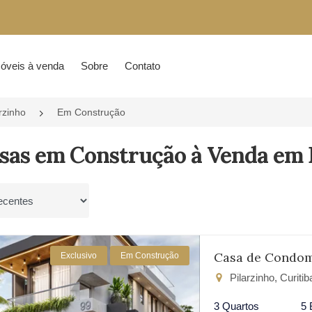
óveis à venda
Sobre
Contato
rzinho
Em Construção
sas em Construção à Venda em P
por
Casa de Condom
Exclusivo
Em Construção
Pilarzinho, Curiti
3 Quartos
5 