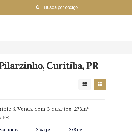
ilarzinho, Curitiba, PR
Mostrar resultados em 
Mostrar resultad
ínio à Venda com 3 quartos, 278m²
ba-PR
Banheiros
2 Vagas
278 m²