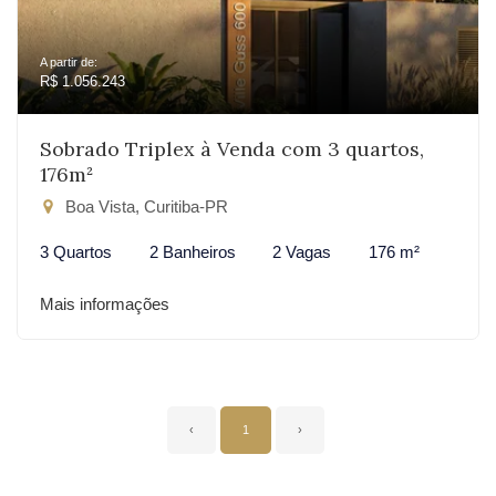
A partir de:
R$ 1.056.243
Sobrado Triplex à Venda com 3 quartos,
176m²
Boa Vista, Curitiba-PR
3 Quartos
2 Banheiros
2 Vagas
176 m²
Mais informações
‹
1
›