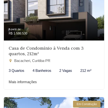
A partir de:
R$ 1.586.530
Casa de Condomínio à Venda com 3
quartos, 212m²
Bacacheri, Curitiba-PR
3 Quartos
4 Banheiros
2 Vagas
212 m²
Mais informações
Em Construção