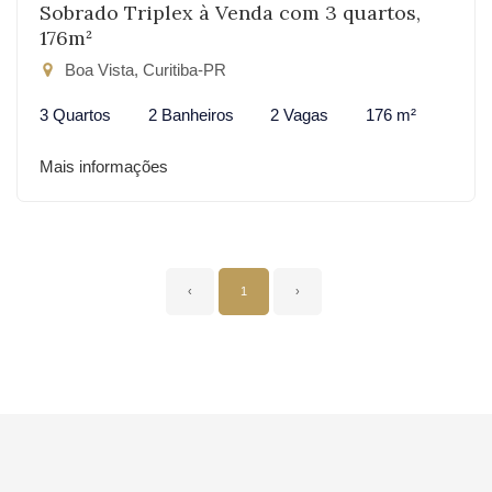
Sobrado Triplex à Venda com 3 quartos,
176m²
Boa Vista, Curitiba-PR
3 Quartos
2 Banheiros
2 Vagas
176 m²
Mais informações
‹
1
›