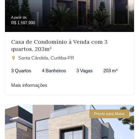
A partir de:
R$ 1.597.990
Casa de Condomínio à Venda com 3
quartos, 203m²
Santa Cândida, Curitiba-PR
3 Quartos
4 Banheiros
3 Vagas
203 m²
Mais informações
Pronto para Morar