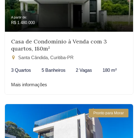
A partir de:
R$ 1.480.000
Casa de Condomínio à Venda com 3
quartos, 180m²
Santa Cândida, Curitiba-PR
3 Quartos
5 Banheiros
2 Vagas
180 m²
Mais informações
Pronto para Morar