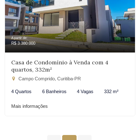
A partir de:
R$ 3.380.000
Casa de Condomínio à Venda com 4
quartos, 332m²
Campo Comprido, Curitiba-PR
4 Quartos
6 Banheiros
4 Vagas
332 m²
Mais informações