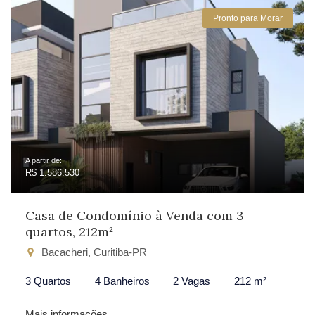
Pronto para Morar
A partir de:
R$ 1.586.530
Casa de Condomínio à Venda com 3
quartos, 212m²
Bacacheri, Curitiba-PR
3 Quartos
4 Banheiros
2 Vagas
212 m²
Mais informações