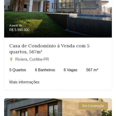
A partir de:
R$ 5.990.000
Casa de Condomínio à Venda com 5
quartos, 567m²
Riviera, Curitiba-PR
5 Quartos
6 Banheiros
6 Vagas
567 m²
Mais informações
Em Construção