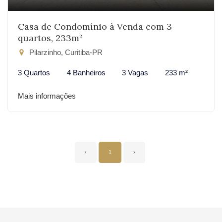
Casa de Condomínio à Venda com 3
quartos, 233m²
Pilarzinho, Curitiba-PR
3 Quartos
4 Banheiros
3 Vagas
233 m²
Mais informações
‹
1
›