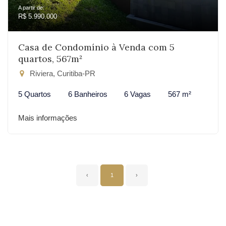
A partir de:
R$ 5.990.000
Casa de Condomínio à Venda com 5
quartos, 567m²
Riviera, Curitiba-PR
5 Quartos
6 Banheiros
6 Vagas
567 m²
Mais informações
‹
1
›