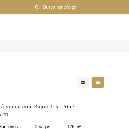
Mostrar resultados em 
Mostrar resultad
 à Venda com 3 quartos, 176m²
ba-PR
Banheiros
2 Vagas
176 m²