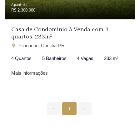
A partir de:
R$ 2.300.000
Casa de Condomínio à Venda com 4
quartos, 233m²
Pilarzinho, Curitiba-PR
4 Quartos
5 Banheiros
4 Vagas
233 m²
Mais informações
‹
1
›