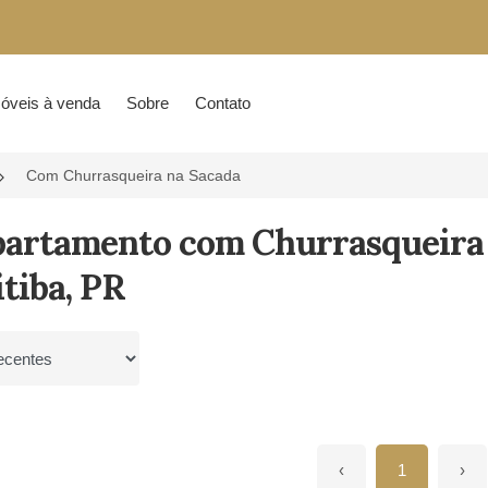
óveis à venda
Sobre
Contato
Com Churrasqueira na Sacada
partamento com Churrasqueira 
tiba, PR
por
‹
1
›