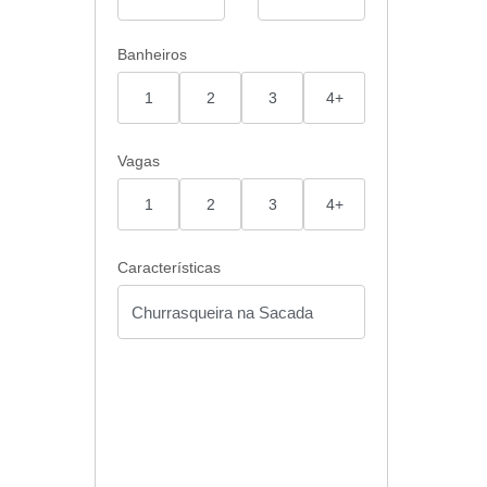
Banheiros
1
2
3
4+
Vagas
1
2
3
4+
Características