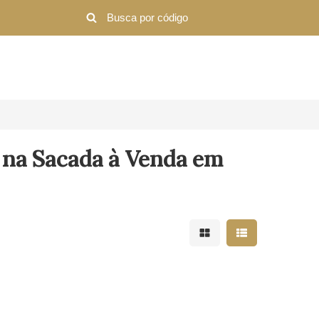
na Sacada à Venda em
Mostrar resultados em 
Mostrar resultad