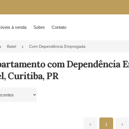
óveis à venda
Sobre
Contato
Batel
Com Dependência Empregada
partamento com Dependência E
l, Curitiba, PR
por
‹
1
›