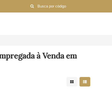
mpregada à Venda em
Mostrar resultados em 
Mostrar resultad